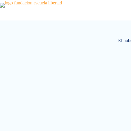
Saltar
al
contenido
El nob