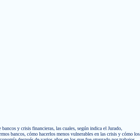
 bancos y crisis financieras, las cuales, según indica el Jurado,
nemos bancos, cómo hacerlos menos vulnerables en las crisis y cómo los
economía después de varios años en los que fue otorgado por trabajos