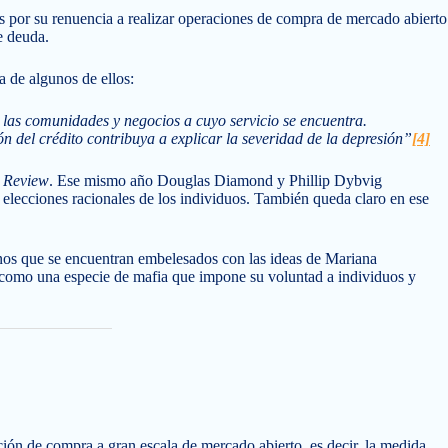
is por su renuencia a realizar operaciones de compra de mercado abierto
e deuda.
a de algunos de ellos:
 las comunidades y negocios a cuyo servicio se encuentra.
 del crédito contribuya a explicar la severidad de la depresión”
[4]
 Review
. Ese mismo año Douglas Diamond y Phillip Dybvig
 elecciones racionales de los individuos. También queda claro en ese
nos que se encuentran embelesados con las ideas de Mariana
ro como una especie de mafia que impone su voluntad a individuos y
ión de compra a gran escala de mercado abierto, es decir, la medida