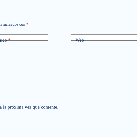
án marcados con
*
nico
*
Web
a la próxima vez que comente.