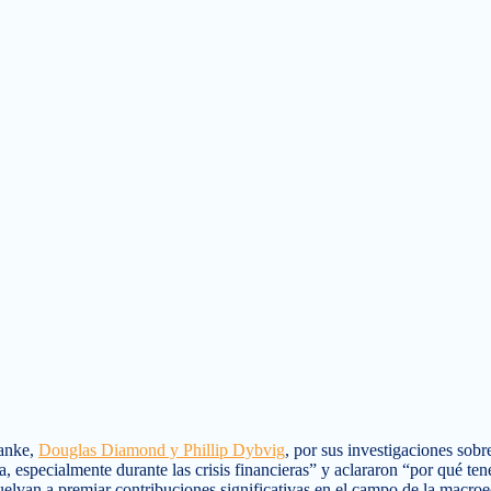
anke,
Douglas Diamond y Phillip Dybvig
, por sus investigaciones sobre
 especialmente durante las crisis financieras” y aclararon “por qué te
vuelvan a premiar contribuciones significativas en el campo de la macro