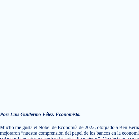
Por: Luis Guillermo Vélez. Economista.
Mucho me gusta el Nobel de Economía de 2022, otorgado a Ben Bern
mejoraron “nuestra comprensión del papel de los bancos en la economía,
colapsos bancarios exacerban las crisis financieras”. Me gusta que se 