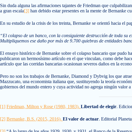
Sin duda alguna las afirmaciones tajantes de Friedman que culpabiliz
a gran escala
[3]
han debido estar presentes en la mente de Bernanke cua
En su estudio de la crisis de los treinta, Bernanke se orientó hacia el p
“El colapso de un banco, con la consiguiente destrucción de toda su e
Multipliquemos ese daño por más de 9.700 quiebras de entidades banca
El ensayo histórico de Bernanke sobre el colapso bancario que pudo ha
publicaron un hermosísimo artículo en el que vinculan, como debe hacer
artículo que las corridas bancarias ocasionan severos daños en la econo
Pero no son los trabajos de Bernanke, Diamond y Dybvig los que atrae
Mazzucato, una economista italiana que, sustituyendo la teoría económi
gobiernos del mundo entero y cuya actividad no agrega ningún valor a l
[1]
Friedman, Milton y Rose (1980, 1983).
Libertad de elegir
. Edicio
[2]
Bernanke, B.S. (2015, 2016).
El valor de actuar
. Editorial Planet
[3]
“A lo largo de los años 1929, 1930, y 1931, el Banco de la Reserva 