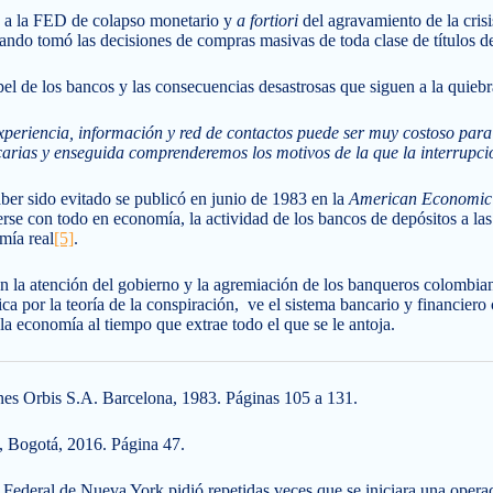
an a la FED de colapso monetario y
a fortiori
del agravamiento de la cris
ndo tomó las decisiones de compras masivas de toda clase de títulos d
apel de los bancos y las consecuencias desastrosas que siguen a la quiebr
xperiencia, información y red de contactos puede ser muy costoso para
rias y enseguida comprenderemos los motivos de la que la interrupción
ber sido evitado se publicó en junio de 1983 en la
American Economic
se con todo en economía, la actividad de los bancos de depósitos a las
mía real
[5]
.
n la atención del gobierno y la agremiación de los banqueros colombia
ca por la teoría de la conspiración, ve el sistema bancario y financie
a economía al tiempo que extrae todo el que se le antoja.
nes Orbis S.A. Barcelona, 1983. Páginas 105 a 131.
a, Bogotá, 2016. Página 47.
Federal de Nueva York pidió repetidas veces que se iniciara una operac