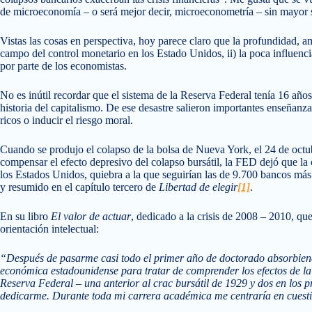
de microeconomía – o será mejor decir, microeconometría – sin mayor si
Vistas las cosas en perspectiva, hoy parece claro que la profundidad, am
campo del control monetario en los Estado Unidos, ii) la poca influenci
por parte de los economistas.
No es inútil recordar que el sistema de la Reserva Federal tenía 16 años
historia del capitalismo. De ese desastre salieron importantes enseñanza
ricos o inducir el riesgo moral.
Cuando se produjo el colapso de la bolsa de Nueva York, el 24 de octub
compensar el efecto depresivo del colapso bursátil, la FED dejó que la
los Estados Unidos, quiebra a la que seguirían las de 9.700 bancos 
y resumido en el capítulo tercero de
Libertad de elegir
[1]
.
En su libro
El valor de actuar
, dedicado a la crisis de 2008 – 2010, q
orientación intelectual:
“Después de pasarme casi todo el primer año de doctorado absorbiend
económica estadounidense para tratar de comprender los efectos de la
Reserva Federal – una anterior al crac bursátil de 1929 y dos en los p
dedicarme. Durante toda mi carrera académica me centraría en cues