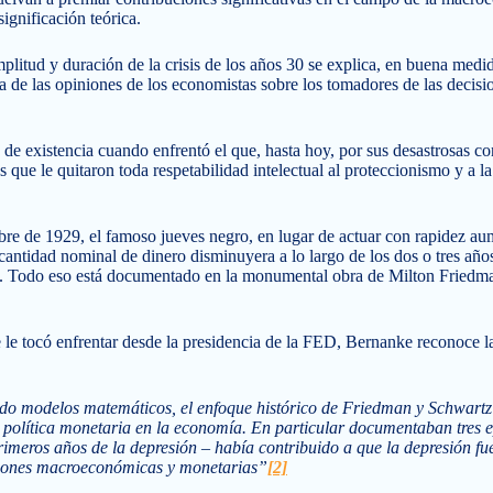
gnificación teórica.
plitud y duración de la crisis de los años 30 se explica, en buena medid
a de las opiniones de los economistas sobre los tomadores de las decisio
 de existencia cuando enfrentó el que, hasta hoy, por sus desastrosas con
s que le quitaron toda respetabilidad intelectual al proteccionismo y a l
re de 1929, el famoso jueves negro, en lugar de actuar con rapidez aum
 cantidad nominal de dinero disminuyera a lo largo de los dos o tres añ
más. Todo eso está documentado en la monumental obra de Milton Fried
ue le tocó enfrentar desde la presidencia de la FED, Bernanke reconoce 
o modelos matemáticos, el enfoque histórico de Friedman y Schwartz 
 política monetaria en la economía. En particular documentaban tres e
rimeros años de la depresión – había contribuido a que la depresión fue
tiones macroeconómicas y monetarias”
[2]