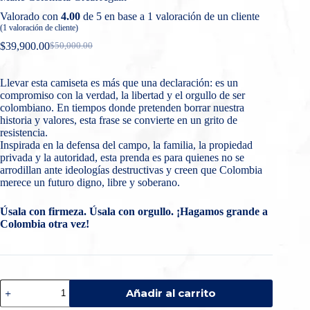
Valorado con
4.00
de 5 en base a
1
valoración de un cliente
(
1
valoración de cliente)
$
39,900.00
$
50,000.00
El
El
precio
precio
original
actual
Llevar esta camiseta es más que una declaración: es un
era:
es:
compromiso con la verdad, la libertad y el orgullo de ser
$50,000.00.
$39,900.00.
colombiano. En tiempos donde pretenden borrar nuestra
historia y valores, esta frase se convierte en un grito de
resistencia.
Inspirada en la defensa del campo, la familia, la propiedad
privada y la autoridad, esta prenda es para quienes no se
arrodillan ante ideologías destructivas y creen que Colombia
merece un futuro digno, libre y soberano.
Úsala con firmeza. Úsala con orgullo. ¡Hagamos grande a
Colombia otra vez!
Make
Añadir al carrito
Colombia
Great