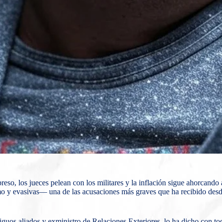
eso, los jueces pelean con los militares y la inflación sigue ahorcando 
mo y evasivas— una de las acusaciones más graves que ha recibido desd
uos aliados y exministro de Relaciones Exteriores, lo ha dicho con toda