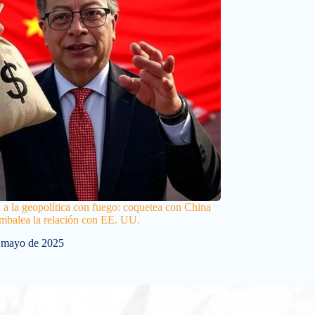
a a la geopolítica con fuego: coquetea con China
ambalea la relación con EE. UU.
 mayo de 2025