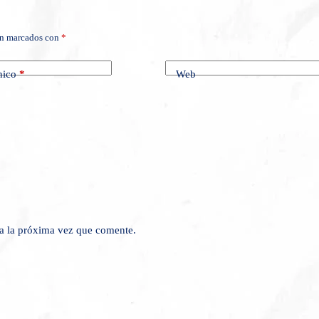
án marcados con
*
nico
*
Web
a la próxima vez que comente.