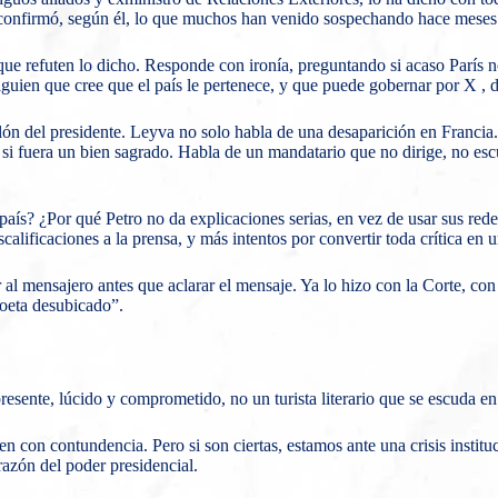
dio confirmó, según él, lo que muchos han venido sospechando hace meses
ue refuten lo dicho. Responde con ironía, preguntando si acaso París n
e alguien que cree que el país le pertenece, y que puede gobernar por X 
lón del presidente. Leyva no solo habla de una desaparición en Francia.
si fuera un bien sagrado. Habla de un mandatario que no dirige, no esc
aís? ¿Por qué Petro no da explicaciones serias, en vez de usar sus rede
alificaciones a la prensa, y más intentos por convertir toda crítica en 
l mensajero antes que aclarar el mensaje. Ya lo hizo con la Corte, con 
poeta desubicado”.
esente, lúcido y comprometido, no un turista literario que se escuda en l
en con contundencia. Pero si son ciertas, estamos ante una crisis instit
azón del poder presidencial.