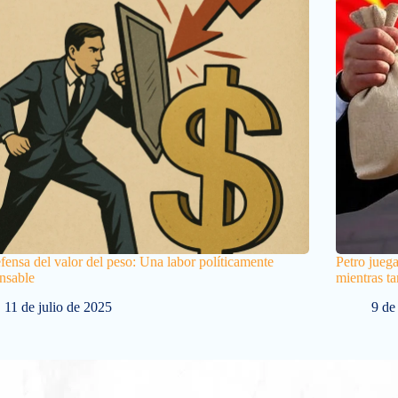
fensa del valor del peso: Una labor políticamente
Petro jueg
nsable
mientras t
11 de julio de 2025
9 de