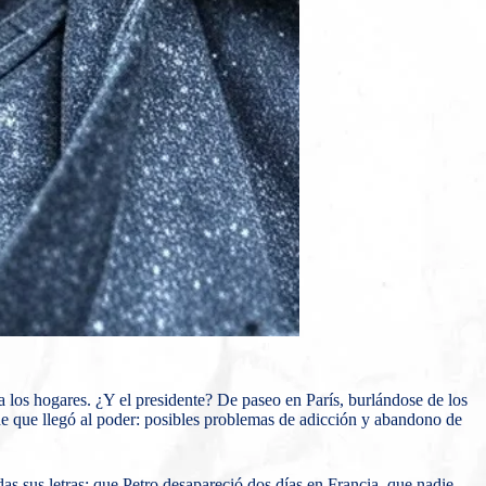
a los hogares. ¿Y el presidente? De paseo en París, burlándose de los
e que llegó al poder: posibles problemas de adicción y abandono de
s sus letras: que Petro desapareció dos días en Francia, que nadie