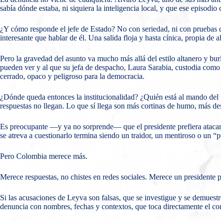
sabía dónde estaba, ni siquiera la inteligencia local, y que ese episo
¿Y cómo responde el jefe de Estado? No con seriedad, ni con pruebas q
interesante que hablar de él. Una salida floja y hasta cínica, propia d
Pero la gravedad del asunto va mucho más allá del estilo altanero y bur
pueden ver y al que su jefa de despacho, Laura Sarabia, custodia como 
cerrado, opaco y peligroso para la democracia.
¿Dónde queda entonces la institucionalidad? ¿Quién está al mando del p
respuestas no llegan. Lo que sí llega son más cortinas de humo, más desc
Es preocupante —y ya no sorprende— que el presidente prefiera atacar a
se atreva a cuestionarlo termina siendo un traidor, un mentiroso o un “
Pero Colombia merece más.
Merece respuestas, no chistes en redes sociales. Merece un presidente pr
Si las acusaciones de Leyva son falsas, que se investigue y se demuestr
denuncia con nombres, fechas y contextos, que toca directamente el cor