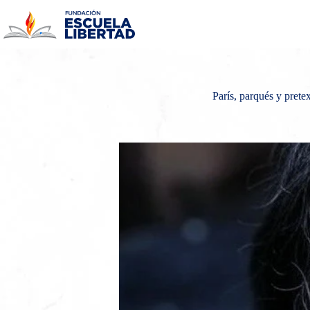
Saltar
al
contenido
París, parqués y pretex